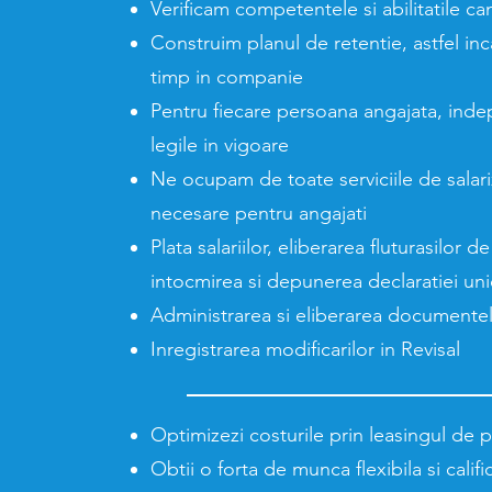
Verificam competentele si abilitatile ca
Construim planul de retentie, astfel in
timp in companie
Pentru fiecare persoana angajata, indep
legile in vigoare
Ne ocupam de toate serviciile de salari
necesare pentru angajati
Plata salariilor, eliberarea fluturasilor d
intocmirea si depunerea declaratiei unic
Administrarea si eliberarea documentel
Inregistrarea modificarilor in Revisal
Optimizezi costurile prin leasingul de 
Obtii o forta de munca flexibila si califi