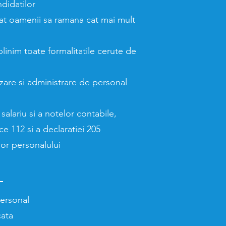
ndidatilor
cat oamenii sa ramana cat mai mult
linim toate formalitatile cerute de
zare si administrare de personal
e salariu si a notelor contabile,
e 112 si a declaratiei 205
or personalului
personal
cata