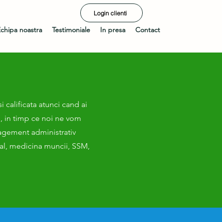
Login clienti
chipa noastra
Testimoniale
In presa
Contact
i calificata atunci cand ai
e, in timp ce noi ne vom
agement administrativ
nal, medicina muncii, SSM,